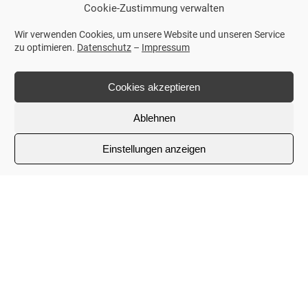
Cookie-Zustimmung verwalten
Vielen Dank für Ihr Vertrauen in JR
Wir verwenden Cookies, um unsere Website und unseren Service
Reitplatztechnik – Ihr Partner für
zu optimieren.
Datenschutz
–
Impressum
hochwertige Reitanlagen und
Reitplatzpflege!
Cookies akzeptieren
Ablehnen
Einstellungen anzeigen
Optimale Reitplätze durch
Präzisionsarbeit und Erfahrung
JR Reitanlagenbau setzt neue Maßstäbe im
Reitanlagenbau und der Reitplatztechnik. Unsere